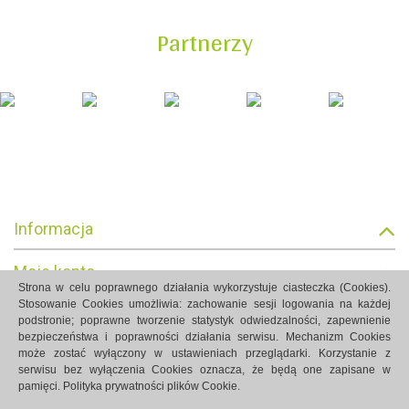
Partnerzy
Informacja
Moje konto
Strona w celu poprawnego działania wykorzystuje ciasteczka (Cookies).
Stosowanie Cookies umożliwia: zachowanie sesji logowania na każdej
Informacja o sklepie
podstronie; poprawne tworzenie statystyk odwiedzalności, zapewnienie
bezpieczeństwa i poprawności działania serwisu. Mechanizm Cookies
może zostać wyłączony w ustawieniach przeglądarki. Korzystanie z
serwisu bez wyłączenia Cookies oznacza, że będą one zapisane w
pamięci.
Polityka prywatności plików Cookie.
Strony internetowe Białystok created by Rutcom