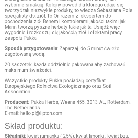
wybornie smakują. Kolejny powód dla którego udaje się
tworzyć tak niezwykłe produkty, to wiedza Sebastiana Pole
specjalisty ds. ziół. To On razem z ekspertem ds
pochodzenia ziół Benem i kontrolerami jakości takimi jak
Marin tworzą pyszne herbaty takie jak ta. Usiądź więc
wygodnie i rozkoszuj się jakością ziół i efektami pracy
zespołu Pukka.
Sposób przygotowania
: Zaparzaj do 5 minut świeżo
zagotowaną wodą.
20 saszetek, każda oddzielnie pakowana aby zachować
maksimum świeżości.
Wszystkie produkty Pukka posiadają certyfikat
Europejskiego Rolnictwa Ekologicznego oraz Soil
Association.
Producent:
Pukka Herbs, Weena 455, 3013 AL, Rotterdam,
The Netherlands
E-mail: hello.pl@lipton.com
Skład produktu:
Składniki:
kwiat rumianku ( 25%), kwiat limonki , kwiat bzu,