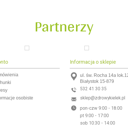
Partnerzy
onto
Informacja o sklepie
mówienia
ul. św. Rocha 14a lok.1
Białystok 15-879
chunki
532 41 30 35
resy
ormacje osobiste
sklep@zdrowykielek.pl
pon-czw 9:00 - 18:00
pt 9:00 - 17:00
sob 10:30 - 14:00