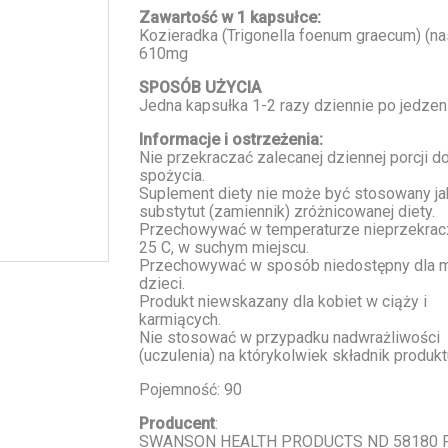
Zawartość w 1 kapsułce:
Kozieradka (Trigonella foenum graecum) (na
610mg
SPOSÓB UŻYCIA
Jedna kapsułka 1-2 razy dziennie po jedzeni
Informacje i ostrzeżenia:
Nie przekraczać zalecanej dziennej porcji d
spożycia.
Suplement diety nie może być stosowany ja
substytut (zamiennik) zróżnicowanej diety.
Przechowywać w temperaturze nieprzekrac
25 C, w suchym miejscu.
Przechowywać w sposób niedostępny dla 
dzieci.
Produkt niewskazany dla kobiet w ciąży i
karmiących.
Nie stosować w przypadku nadwrażliwości
(uczulenia) na którykolwiek składnik produkt
Pojemność: 90
Producent
:
SWANSON HEALTH PRODUCTS ND 58180 F