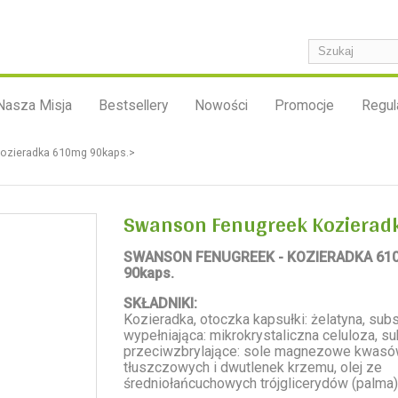
Nasza Misja
Bestsellery
Nowości
Promocje
Regul
ozieradka 610mg 90kaps.>
Swanson Fenugreek Kozierad
SWANSON FENUGREEK - KOZIERADKA 61
90kaps.
SKŁADNIKI:
Kozieradka, otoczka kapsułki: żelatyna, subs
wypełniająca: mikrokrystaliczna celuloza, s
przeciwzbrylające: sole magnezowe kwas
tłuszczowych i dwutlenek krzemu, olej ze
średniołańcuchowych trójglicerydów (palma)