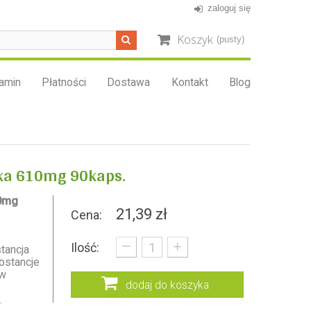
zaloguj się
Koszyk
(pusty)
amin
Płatności
Dostawa
Kontakt
Blog
ka 610mg 90kaps.
0mg
21,39 zł
Cena:
_
+
Ilość:
tancja
ubstancje
ów
dodaj do koszyka
.