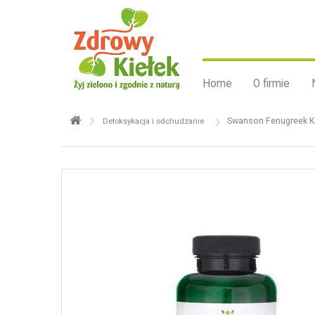
Home
O firmie
Swanson Fenugreek K
Detoksykacja i odchudzanie