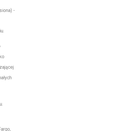
siona) -
u.
o
ko
zającej
małych
u.
argo,