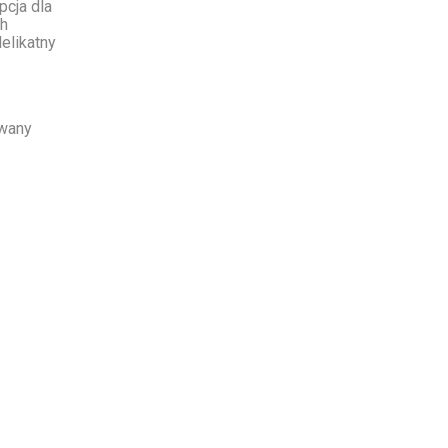
cja dla
ch
elikatny
owany