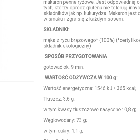
makaron penne ryżowe. Jest odpowiednią op
tych, którzy oprócz glutenu nie tolerują inny
składników jak np. kukurydza. Makaron jest d
w smaku i zgra się z każdym sosem.
SKŁADNIKI:
mąka z ryżu brązowego* (100%) (*certyfik
składnik ekologiczny)
SPOSÓB PRZYGOTOWANIA
gotować ok. 9 min.
WARTOŚĆ ODŻYWCZA W 100 g:
Wartość energetyczna: 1546 kJ / 365 kcal;
Tłuszcz: 3,6 g;
w tym kwasy tłuszczowe nasycone : 0,8 g;
Węglowodany: 73 g;
w tym cukry: 1,1 g;