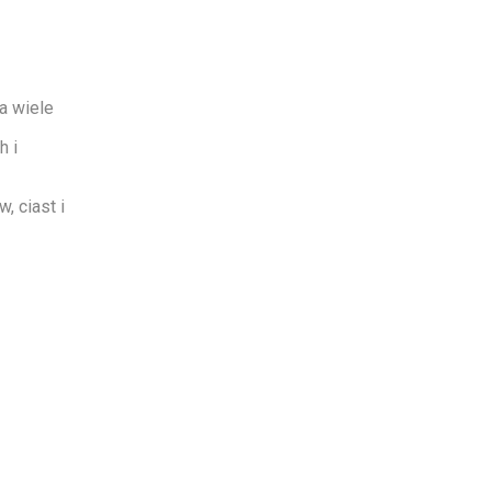
a wiele
h i
, ciast i