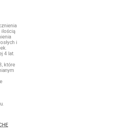
cznienia
ilością
ienia
osłych i
ek.
 4 lat.
, które
lnianym
ie
u.
CHE