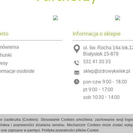
onto
Informacja o sklepie
mówienia
ul. św. Rocha 14a lok.1
Białystok 15-879
chunki
532 41 30 35
resy
ormacje osobiste
sklep@zdrowykielek.pl
pon-czw 9:00 - 18:00
pt 9:00 - 17:00
sob 10:30 - 14:00
e ciasteczka (Cookies). Stosowanie Cookies umożliwia: zachowanie sesji log
eństwa i poprawności działania serwisu. Mechanizm Cookies może zostać wyłąc
ą one zapisane w pamięci.
Polityka prywatności plików Cookie.