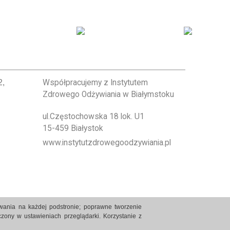
2,
Współpracujemy z Instytutem
Zdrowego Odżywiania w Białymstoku
ul.Częstochowska 18 lok. U1
15-459 Białystok
www.instytutzdrowegoodzywiania.pl
owania na każdej podstronie; poprawne tworzenie
zony w ustawieniach przeglądarki. Korzystanie z