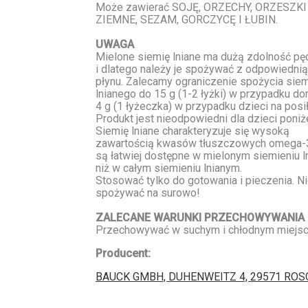
Może zawierać SOJĘ, ORZECHY, ORZESZKI
ZIEMNE, SEZAM, GORCZYCĘ I ŁUBIN.
UWAGA
Mielone siemię lniane ma dużą zdolność pę
i dlatego należy je spożywać z odpowiednią 
płynu. Zalecamy ograniczenie spożycia siem
lnianego do 15 g (1-2 łyżki) w przypadku dor
4 g (1 łyżeczka) w przypadku dzieci na posił
Produkt jest nieodpowiedni dla dzieci poniżej
Siemię lniane charakteryzuje się wysoką
zawartością kwasów tłuszczowych omega-3
są łatwiej dostępne w mielonym siemieniu 
niż w całym siemieniu lnianym.
Stosować tylko do gotowania i pieczenia. N
spożywać na surowo!
ZALECANE WARUNKI PRZECHOWYWANIA
Przechowywać w suchym i chłodnym miejsc
Producent:
BAUCK GMBH, DUHENWEITZ 4, 29571 ROS