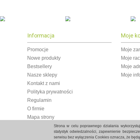
Informacja
Moje k
Promocje
Moje za
Nowe produkty
Moje ra
Bestsellery
Moje ad
Nasze sklepy
Moje inf
Kontakt z nami
Polityka prywatności
Regulamin
O firmie
Mapa strony
Strona w celu poprawnego działania wykorzystuj
statystyk odwiedzalności, zapewnienie bezpiecz
serwisu bez wyłączenia Cookies oznacza, że będ
Strony internetowe Białystok created by Rutcom