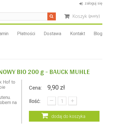
zaloguj się
Koszyk
(pusty)
amin
Płatności
Dostawa
Kontakt
Blog
NOWY BIO 200 g - BAUCK MUHLE
k Hof to
9,90 zł
bie
Cena:
ą
_
utenu.
+
Ilość:
sobem na
dodaj do koszyka