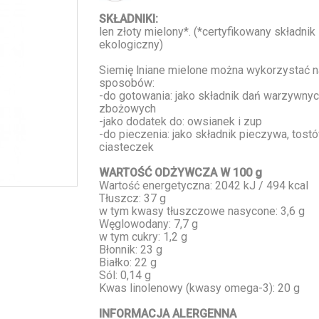
SKŁADNIKI:
len złoty mielony*. (*certyfikowany składnik
ekologiczny)
Siemię lniane mielone można wykorzystać n
sposobów:
-do gotowania: jako składnik dań warzywnyc
zbożowych
-jako dodatek do: owsianek i zup
-do pieczenia: jako składnik pieczywa, tostów
ciasteczek
WARTOŚĆ ODŻYWCZA W 100 g
Wartość energetyczna: 2042 kJ / 494 kcal
Tłuszcz: 37 g
w tym kwasy tłuszczowe nasycone: 3,6 g
Węglowodany: 7,7 g
w tym cukry: 1,2 g
Błonnik: 23 g
Białko: 22 g
Sól: 0,14 g
Kwas linolenowy (kwasy omega-3): 20 g
INFORMACJA ALERGENNA